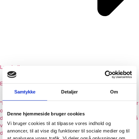
Læs indlæg
Effektive træningsmetoder til vægttab
Samtykke
Detaljer
Om
"Effektive træningsmetoder til vægttab: De bedste øvelser
og rutiner for at nå dine mål" - I dette blogindlæg vil vi
Denne hjemmeside bruger cookies
dykke ned i de mest effektive træningsmetoder til at opnå
Vi bruger cookies til at tilpasse vores indhold og
vægttab. Vi vil gennemgå forskellige øvelser og rutiner,
annoncer, til at vise dig funktioner til sociale medier og til
der er
at analysere vores trafik. Vi deler også oplysninger om